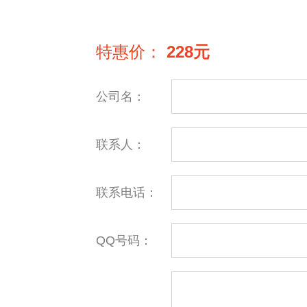
特惠价：
228元
公司名：
联系人：
联系电话：
QQ号码：