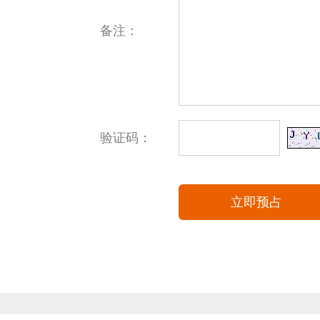
备注：
验证码：