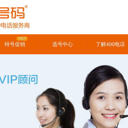
特号促销
选号中心
了解400电话