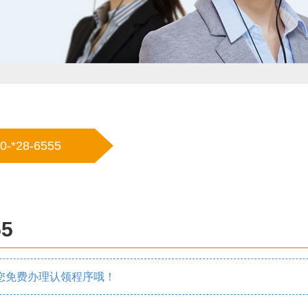
0-*28-6555
55
您免费办理认领程序哦！