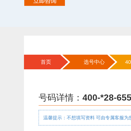
首页
选号中心
40
号码详情：
400-*28-65
温馨提示：不想填写资料 可由专属客服为