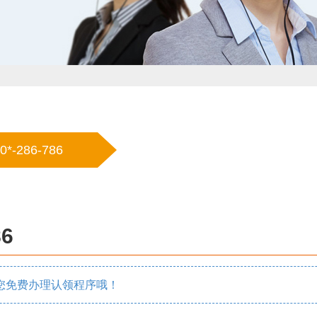
0*-286-786
86
您免费办理认领程序哦！