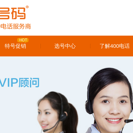
特号促销
选号中心
了解400电话