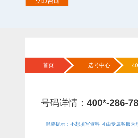
首页
选号中心
40
号码详情：
400*-286-7
温馨提示：不想填写资料 可由专属客服为