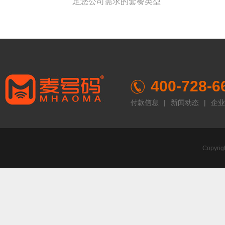
足您公司需求的套餐类型
400-728-6
付款信息
|
新闻动态
|
企业
Copyr