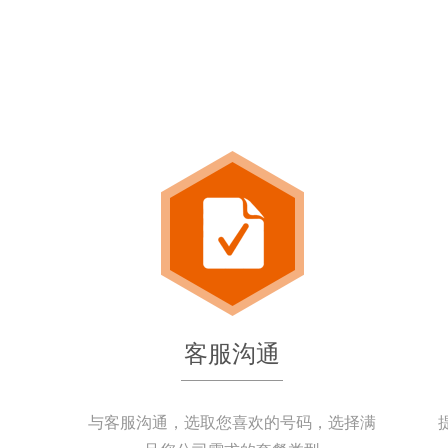
客服沟通
与客服沟通，选取您喜欢的号码，选择满