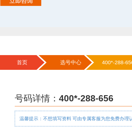
首页
选号中心
400*-288-65
号码详情：
400*-288-656
温馨提示：不想填写资料 可由专属客服为您免费办理