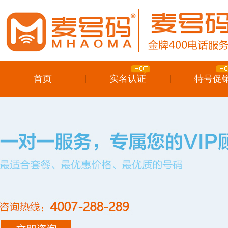
首页
实名认证
特号促